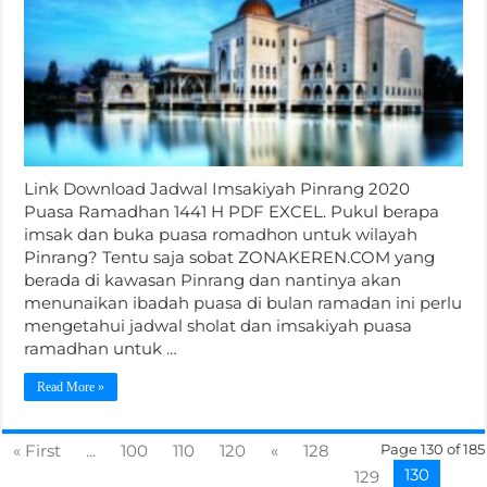
Link Download Jadwal Imsakiyah Pinrang 2020
Puasa Ramadhan 1441 H PDF EXCEL. Pukul berapa
imsak dan buka puasa romadhon untuk wilayah
Pinrang? Tentu saja sobat ZONAKEREN.COM yang
berada di kawasan Pinrang dan nantinya akan
menunaikan ibadah puasa di bulan ramadan ini perlu
mengetahui jadwal sholat dan imsakiyah puasa
ramadhan untuk …
Read More »
« First
...
100
110
120
«
128
Page 130 of 185
130
129