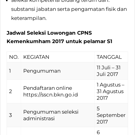
substansi jabatan serta pengamatan fisik dan
keterampilan.
Jadwal Seleksi Lowongan CPNS
Kemenkumham 2017 untuk pelamar S1
NO.
KEGIATAN
TANGGAL
11 Juli – 31
1
Pengumuman
Juli 2017
1 Agustus –
Pendaftaran online
2
31 Agustus
https://sscn.bkn.go.id
2017
5
Pengumuman seleksi
3
September
administrasi
2017
6