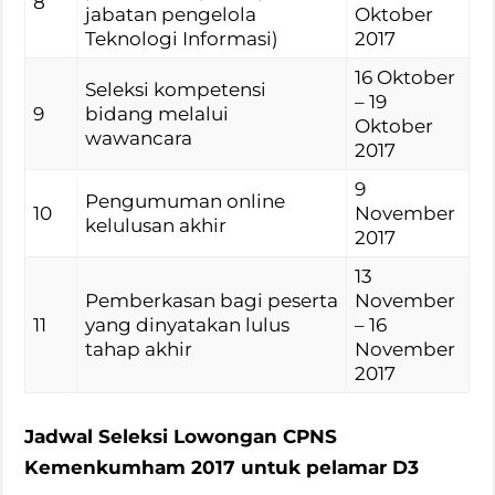
8
jabatan pengelola
Oktober
Teknologi Informasi)
2017
16 Oktober
Seleksi kompetensi
– 19
9
bidang melalui
Oktober
wawancara
2017
9
Pengumuman online
10
November
kelulusan akhir
2017
13
Pemberkasan bagi peserta
November
11
yang dinyatakan lulus
– 16
tahap akhir
November
2017
Jadwal Seleksi Lowongan CPNS
Kemenkumham 2017 untuk pelamar D3