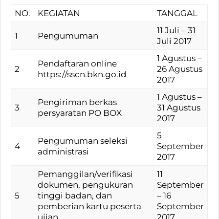
NO.
KEGIATAN
TANGGAL
11 Juli – 31
1
Pengumuman
Juli 2017
1 Agustus –
Pendaftaran online
2
26 Agustus
https://sscn.bkn.go.id
2017
1 Agustus –
Pengiriman berkas
3
31 Agustus
persyaratan PO BOX
2017
5
Pengumuman seleksi
4
September
administrasi
2017
Pemanggilan/verifikasi
11
dokumen, pengukuran
September
5
tinggi badan, dan
– 16
pemberian kartu peserta
September
ujian
2017