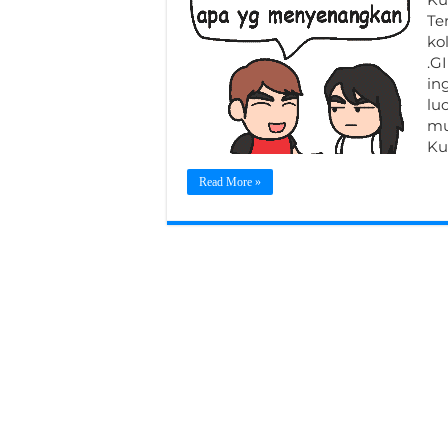
Te
ko
.G
in
lu
mu
Ku
Read More »