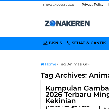
Privacy Policy
FRIDAY , AUGUST 7 2026
BISNIS
SEHAT & CANTIK
Home
/
Tag:
Animasi GIF
Tag Archives:
Anima
Kumpulan Gambar
2026 Terbaru Ming
Kekinian
Ku