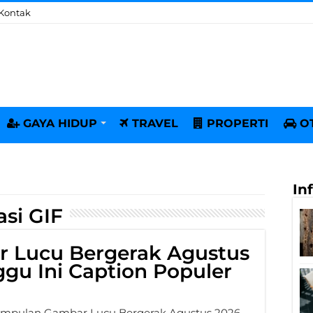
Kontak
GAYA HIDUP
TRAVEL
PROPERTI
O
In
si GIF
 Lucu Bergerak Agustus
gu Ini Caption Populer
mpulan Gambar Lucu Bergerak Agustus 2026