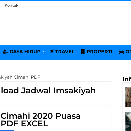
Kontak
GAYA HIDUP
TRAVEL
PROPERTI
O
akiyah Cimahi PDF
In
oad Jadwal Imsakiyah
 Cimahi 2020 Puasa
 PDF EXCEL