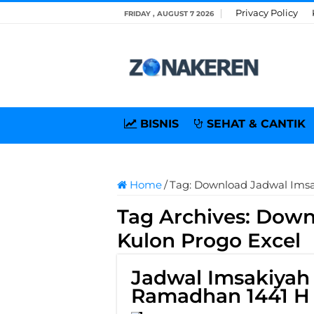
Privacy Policy
FRIDAY , AUGUST 7 2026
BISNIS
SEHAT & CANTIK
Home
/
Tag:
Download Jadwal Imsa
Tag Archives:
Downl
Kulon Progo Excel
Jadwal Imsakiyah
Ramadhan 1441 H