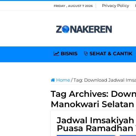
Privacy Policy
FRIDAY , AUGUST 7 2026
BISNIS
SEHAT & CANTIK
Home
/
Tag:
Download Jadwal Imsa
Tag Archives:
Downl
Manokwari Selatan 
Jadwal Imsakiyah
Puasa Ramadhan 