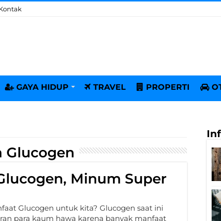
Kontak
GAYA HIDUP
TRAVEL
PROPERTI
O
In
a Glucogen
Glucogen, Minum Super
aat Glucogen untuk kita? Glucogen saat ini
aran para kaum hawa karena banyak manfaat