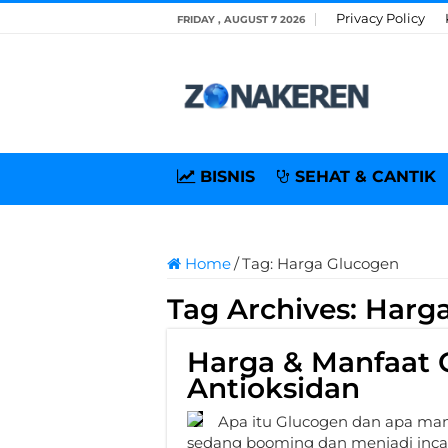
Privacy Policy
FRIDAY , AUGUST 7 2026
BISNIS
SEHAT & CANTIK
Home
/
Tag:
Harga Glucogen
Tag Archives:
Harg
Harga & Manfaat 
Antioksidan
Apa itu Glucogen dan apa manf
sedang booming dan menjadi inc