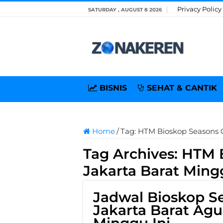
Privacy Policy
SATURDAY , AUGUST 8 2026
BISNIS
SEHAT & CANTIK
Home
/
Tag:
HTM Bioskop Seasons C
Tag Archives:
HTM B
Jakarta Barat Ming
Jadwal Bioskop Se
Jakarta Barat Agu