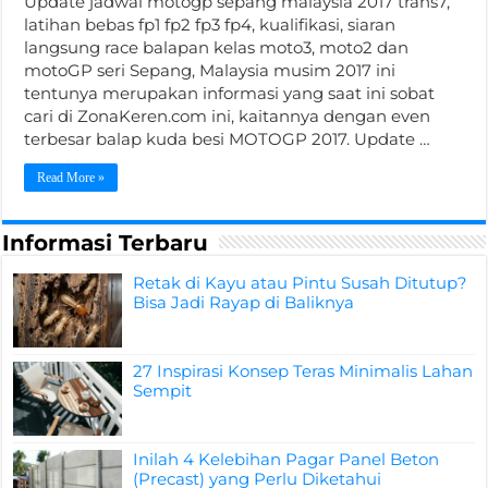
Update jadwal motogp sepang malaysia 2017 trans7,
latihan bebas fp1 fp2 fp3 fp4, kualifikasi, siaran
langsung race balapan kelas moto3, moto2 dan
motoGP seri Sepang, Malaysia musim 2017 ini
tentunya merupakan informasi yang saat ini sobat
cari di ZonaKeren.com ini, kaitannya dengan even
terbesar balap kuda besi MOTOGP 2017. Update …
Read More »
Informasi Terbaru
Retak di Kayu atau Pintu Susah Ditutup?
Bisa Jadi Rayap di Baliknya
27 Inspirasi Konsep Teras Minimalis Lahan
Sempit
Inilah 4 Kelebihan Pagar Panel Beton
(Precast) yang Perlu Diketahui