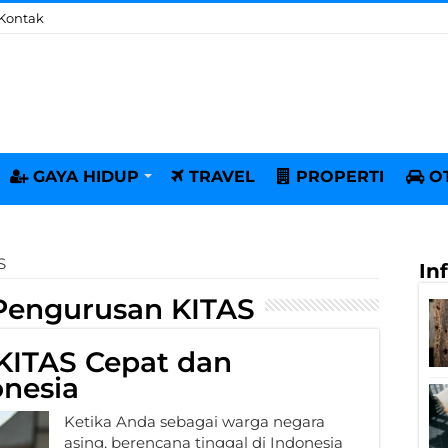
Kontak
GAYA HIDUP
TRAVEL
PROPERTI
O
S
In
Pengurusan KITAS
KITAS Cepat dan
onesia
Ketika Anda sebagai warga negara
asing, berencana tinggal di Indonesia