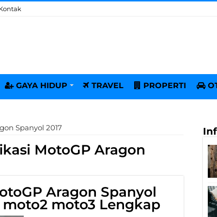
Kontak
GAYA HIDUP
TRAVEL
PROPERTI
O
agon Spanyol 2017
In
fikasi MotoGP Aragon
 MotoGP Aragon Spanyol
on moto2 moto3 Lengkap