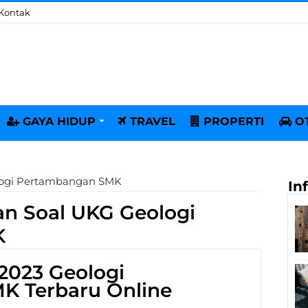
Kontak
GAYA HIDUP
TRAVEL
PROPERTI
O
logi Pertambangan SMK
In
an Soal UKG Geologi
K
2023 Geologi
K Terbaru Online