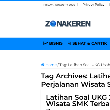
Privacy Policy
FRIDAY , AUGUST 7 2026
BISNIS
SEHAT & CANTIK
Home
/
Tag:
Latihan Soal UKG Usa
Tag Archives:
Latih
Perjalanan Wisata
Latihan Soal UKG 
Wisata SMK Terba