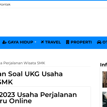
Kontak
GAYA HIDUP
TRAVEL
PROPERTI
O
ha Perjalanan Wisata SMK
In
an Soal UKG Usaha
 SMK
2023 Usaha Perjalanan
ru Online