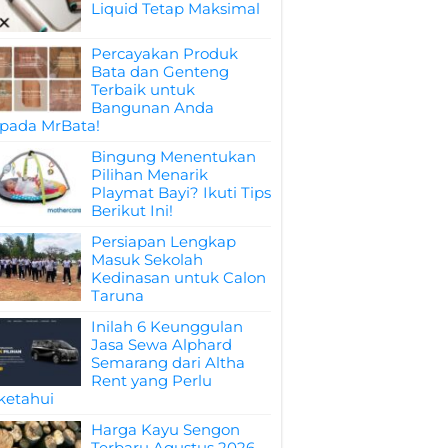
Liquid Tetap Maksimal
Percayakan Produk
Bata dan Genteng
Terbaik untuk
Bangunan Anda
pada MrBata!
Bingung Menentukan
Pilihan Menarik
Playmat Bayi? Ikuti Tips
Berikut Ini!
Persiapan Lengkap
Masuk Sekolah
Kedinasan untuk Calon
Taruna
Inilah 6 Keunggulan
Jasa Sewa Alphard
Semarang dari Altha
Rent yang Perlu
ketahui
Harga Kayu Sengon
Terbaru Agustus 2026