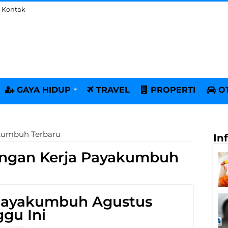
Kontak
GAYA HIDUP
TRAVEL
PROPERTI
O
kumbuh Terbaru
In
ngan Kerja Payakumbuh
Payakumbuh Agustus
gu Ini