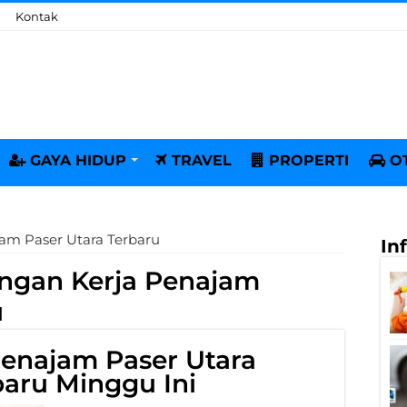
Kontak
GAYA HIDUP
TRAVEL
PROPERTI
O
am Paser Utara Terbaru
In
ngan Kerja Penajam
u
enajam Paser Utara
baru Minggu Ini