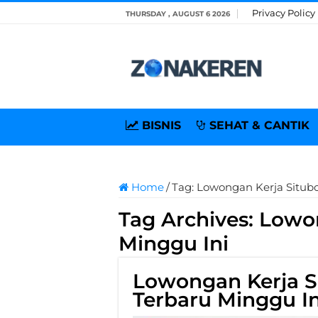
Privacy Policy
THURSDAY , AUGUST 6 2026
BISNIS
SEHAT & CANTIK
Home
/
Tag:
Lowongan Kerja Situb
Tag Archives:
Lowon
Minggu Ini
Lowongan Kerja S
Terbaru Minggu In