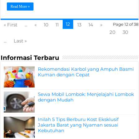
Read More »
12
« First
...
«
10
11
13
14
»
Page 12 of 38
20
30
...
Last »
Informasi Terbaru
Rekomendasi Karbol yang Ampuh Basmi
Kuman dengan Cepat
Sewa Mobil Lombok: Menjelajahi Lombok
dengan Mudah
Inilah 5 Tips Berburu Kost Eksklusif
Jakarta Barat yang Nyaman sesuai
Kebutuhan