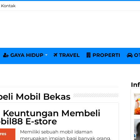
Kontak
GAYA HIDUP
TRAVEL
PROPERTI
O
In
li Mobil Bekas
 Keuntungan Membeli
bil88 E-store
Memiliki sebuah mobil idaman
merupakan impian bagi banyak orang.