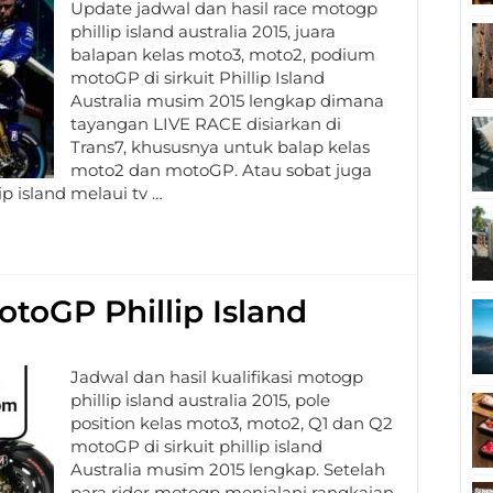
Update jadwal dan hasil race motogp
phillip island australia 2015, juara
balapan kelas moto3, moto2, podium
motoGP di sirkuit Phillip Island
Australia musim 2015 lengkap dimana
tayangan LIVE RACE disiarkan di
Trans7, khususnya untuk balap kelas
moto2 dan motoGP. Atau sobat juga
p island melaui tv …
MotoGP Phillip Island
Jadwal dan hasil kualifikasi motogp
phillip island australia 2015, pole
position kelas moto3, moto2, Q1 dan Q2
motoGP di sirkuit phillip island
Australia musim 2015 lengkap. Setelah
para rider motogp menjalani rangkaian