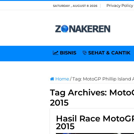
Privacy Policy
SATURDAY , AUGUST 8 2026
BISNIS
SEHAT & CANTIK
Home
/
Tag:
MotoGP Phillip Island A
Tag Archives:
MotoG
2015
Hasil Race MotoGP 
2015