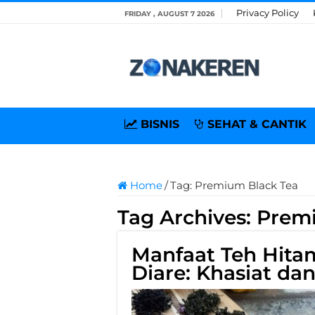
Privacy Policy
FRIDAY , AUGUST 7 2026
BISNIS
SEHAT & CANTIK
Home
/
Tag:
Premium Black Tea
Tag Archives:
Premi
Manfaat Teh Hita
Diare: Khasiat d