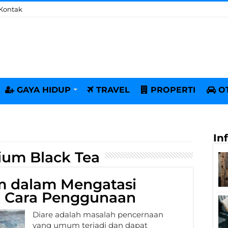
Kontak
GAYA HIDUP
TRAVEL
PROPERTI
O
In
um Black Tea
m dalam Mengatasi
an Cara Penggunaan
Diare adalah masalah pencernaan
yang umum terjadi dan dapat