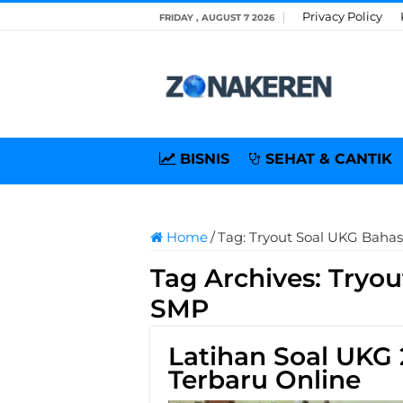
Privacy Policy
FRIDAY , AUGUST 7 2026
BISNIS
SEHAT & CANTIK
Home
/
Tag:
Tryout Soal UKG Baha
Tag Archives:
Tryou
SMP
Latihan Soal UKG
Terbaru Online