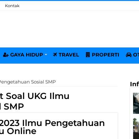
Kontak
GAYA HIDUP
TRAVEL
PROPERTI
O
 Pengetahuan Sosial SMP
In
t Soal UKG Ilmu
l SMP
 2023 Ilmu Pengetahuan
u Online