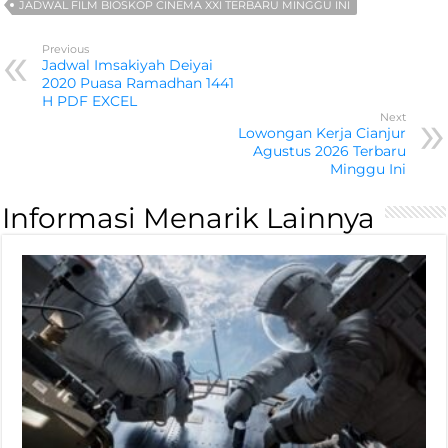
JADWAL FILM BIOSKOP CINEMA XXI TERBARU MINGGU INI
Previous
Jadwal Imsakiyah Deiyai
2020 Puasa Ramadhan 1441
H PDF EXCEL
Next
Lowongan Kerja Cianjur
Agustus 2026 Terbaru
Minggu Ini
Informasi Menarik Lainnya