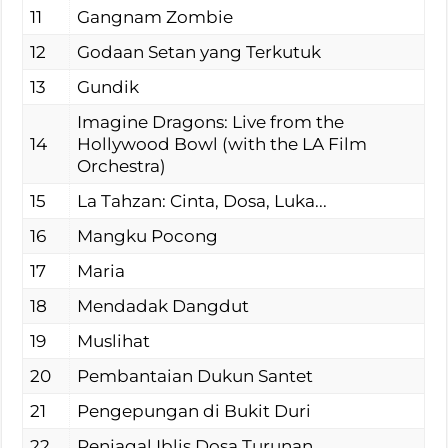
11
Gangnam Zombie
12
Godaan Setan yang Terkutuk
13
Gundik
Imagine Dragons: Live from the
14
Hollywood Bowl (with the LA Film
Orchestra)
15
La Tahzan: Cinta, Dosa, Luka...
16
Mangku Pocong
17
Maria
18
Mendadak Dangdut
19
Muslihat
20
Pembantaian Dukun Santet
21
Pengepungan di Bukit Duri
22
Penjagal Iblis Dosa Turunan