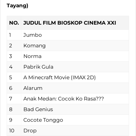
Tayang)
NO.
JUDUL FILM BIOSKOP CINEMA XXI
1
Jumbo
2
Komang
3
Norma
4
Pabrik Gula
5
A Minecraft Movie (IMAX 2D)
6
Alarum
7
Anak Medan: Cocok Ko Rasa???
8
Bad Genius
9
Cocote Tonggo
10
Drop