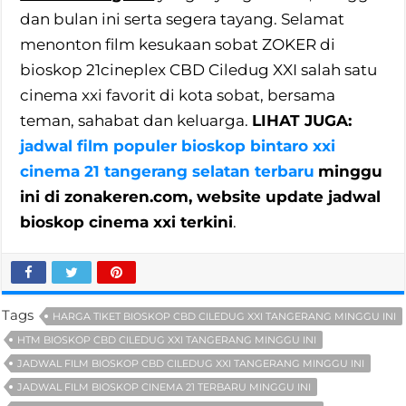
dan bulan ini serta segera tayang. Selamat
menonton film kesukaan sobat ZOKER di
bioskop 21cineplex CBD Ciledug XXI salah satu
cinema xxi favorit di kota sobat, bersama
teman, sahabat dan keluarga.
LIHAT JUGA:
jadwal film populer bioskop bintaro xxi
cinema 21 tangerang selatan terbaru
minggu
ini di zonakeren.com, website update jadwal
bioskop cinema xxi terkini
.
Tags
HARGA TIKET BIOSKOP CBD CILEDUG XXI TANGERANG MINGGU INI
HTM BIOSKOP CBD CILEDUG XXI TANGERANG MINGGU INI
JADWAL FILM BIOSKOP CBD CILEDUG XXI TANGERANG MINGGU INI
JADWAL FILM BIOSKOP CINEMA 21 TERBARU MINGGU INI