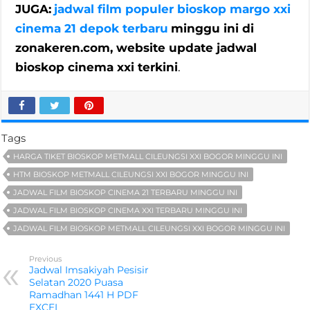
JUGA:
jadwal film populer bioskop margo xxi
cinema 21 depok terbaru
minggu ini di
zonakeren.com, website update jadwal
bioskop cinema xxi terkini
.
Tags
HARGA TIKET BIOSKOP METMALL CILEUNGSI XXI BOGOR MINGGU INI
HTM BIOSKOP METMALL CILEUNGSI XXI BOGOR MINGGU INI
JADWAL FILM BIOSKOP CINEMA 21 TERBARU MINGGU INI
JADWAL FILM BIOSKOP CINEMA XXI TERBARU MINGGU INI
JADWAL FILM BIOSKOP METMALL CILEUNGSI XXI BOGOR MINGGU INI
Previous
Jadwal Imsakiyah Pesisir
Selatan 2020 Puasa
Ramadhan 1441 H PDF
EXCEL