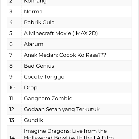
2
Komang
3
Norma
4
Pabrik Gula
5
A Minecraft Movie (IMAX 2D)
6
Alarum
7
Anak Medan: Cocok Ko Rasa???
8
Bad Genius
9
Cocote Tonggo
10
Drop
11
Gangnam Zombie
12
Godaan Setan yang Terkutuk
13
Gundik
Imagine Dragons: Live from the
14
Hollywood Bowl (with the LA Film