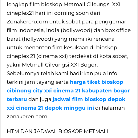
lengkap film bioskop Metmall Cileungsi XXI
cineplex21 hari ini coming soon dari
Zonakeren.com untuk sobat para penggemar
film Indonesia, india (bollywood) dan box office
barat (hollywood) yang memiliki rencana
untuk menonton film kesukaan di bioskop
cineplex 21 (cinema xxi) terdekat di kota sobat,
yakni Metmall Cileungsi XXI Bogor.
Sebelumnya telah kami hadirkan pula info
terkini jam tayang serta
harga tiket bioskop
cibinong city xxi cinema 21 kabupaten bogor
terbaru
dan juga
jadwal film bioskop depok
xxi cinema 21 depok minggu ini
di halaman
zonakeren.com.
HTM DAN JADWAL BIOSKOP METMALL