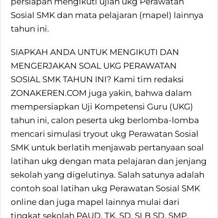
persiapan mengikuti ujian ukg Perawatan
Sosial SMK dan mata pelajaran (mapel) lainnya
tahun ini.
SIAPKAH ANDA UNTUK MENGIKUTI DAN
MENGERJAKAN SOAL UKG PERAWATAN
SOSIAL SMK TAHUN INI? Kami tim redaksi
ZONAKEREN.COM juga yakin, bahwa dalam
mempersiapkan Uji Kompetensi Guru (UKG)
tahun ini, calon peserta ukg berlomba-lomba
mencari simulasi tryout ukg Perawatan Sosial
SMK untuk berlatih menjawab pertanyaan soal
latihan ukg dengan mata pelajaran dan jenjang
sekolah yang digelutinya. Salah satunya adalah
contoh soal latihan ukg Perawatan Sosial SMK
online dan juga mapel lainnya mulai dari
tingkat sekolah PAUD, TK, SD, SLB SD, SMP,