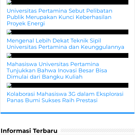
Universitas Pertamina Sebut Pelibatan
Publik Merupakan Kunci Keberhasilan
Proyek Energi
Mengenal Lebih Dekat Teknik Sipil
Universitas Pertamina dan Keunggulannya
Mahasiswa Universitas Pertamina
Tunjukkan Bahwa Inovasi Besar Bisa
Dimulai dari Bangku Kuliah
Kolaborasi Mahasiswa 3G dalam Eksplorasi
Panas Bumi Sukses Raih Prestasi
Informasi Terbaru