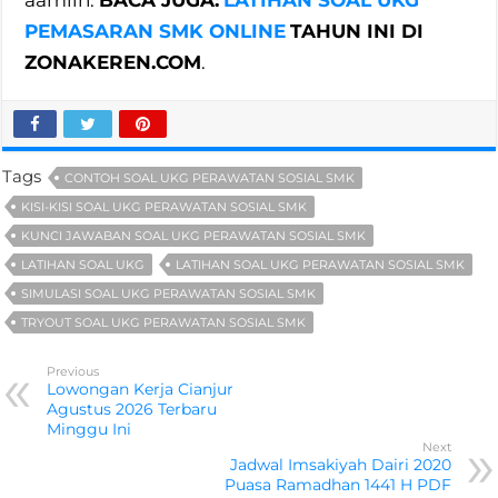
aamiin.
BACA JUGA:
LATIHAN SOAL UKG
PEMASARAN SMK ONLINE
TAHUN INI DI
ZONAKEREN.COM
.
Tags
CONTOH SOAL UKG PERAWATAN SOSIAL SMK
KISI-KISI SOAL UKG PERAWATAN SOSIAL SMK
KUNCI JAWABAN SOAL UKG PERAWATAN SOSIAL SMK
LATIHAN SOAL UKG
LATIHAN SOAL UKG PERAWATAN SOSIAL SMK
SIMULASI SOAL UKG PERAWATAN SOSIAL SMK
TRYOUT SOAL UKG PERAWATAN SOSIAL SMK
Previous
Lowongan Kerja Cianjur
Agustus 2026 Terbaru
Minggu Ini
Next
Jadwal Imsakiyah Dairi 2020
Puasa Ramadhan 1441 H PDF