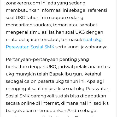
zonakeren.com ini ada yang sedang
membutuhkan informasi ini sebagai referensi
soal UKG tahun ini maupun sedang
mencarikan saudara, teman atau sahabat
mengenai simulasi latihan soal UKG dengan
mata pelajaran tersebut, termasuk
soal ukg
Perawatan Sosial SMK
serta kunci jawabannya.
Pertanyaan-pertanyaan penting yang
berkaitan dengan UKG, jadwal pelaksanaan tes
ukg mungkin telah Bapak Ibu guru ketahui
sebagai calon peserta ukg tahun ini. Apalagi
mengingat saat ini kisi-kisi soal ukg Perawatan
Sosial SMK barangkali sudah bisa didapatkan
secara online di internet, dimana hal ini sedikit
banyak akan memudahkan Anda sebagai