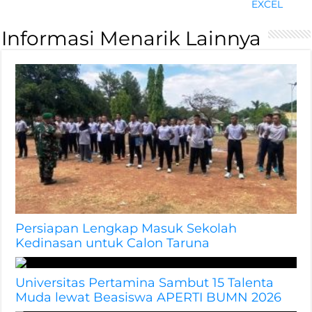
EXCEL
Informasi Menarik Lainnya
Persiapan Lengkap Masuk Sekolah
Kedinasan untuk Calon Taruna
Universitas Pertamina Sambut 15 Talenta
Muda lewat Beasiswa APERTI BUMN 2026