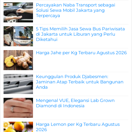
Percayakan Naba Transport sebagai
Solusi Sewa Mobil Jakarta yang
Terpercaya
5 Tips Memilih Jasa Sewa Bus Pariwisata
di Jakarta untuk Liburan yang Perlu
Diketahui
Harga Jahe per Kg Terbaru Agustus 2026
Keunggulan Produk Djabesmen:
Jaminan Atap Terbaik untuk Bangunan
Anda
Mengenal VUE, Elegansi Lab Grown
Diamond di Indonesia
Harga Lemon per Kg Terbaru Agustus
2026