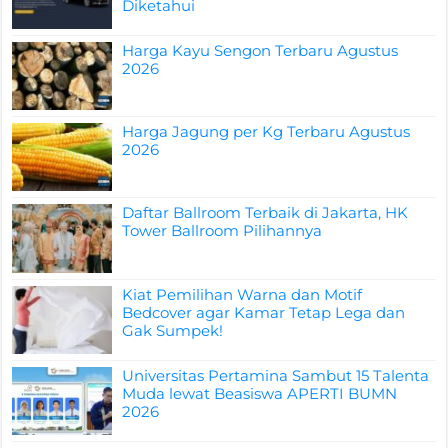
Diketahui
Harga Kayu Sengon Terbaru Agustus
2026
Harga Jagung per Kg Terbaru Agustus
2026
Daftar Ballroom Terbaik di Jakarta, HK
Tower Ballroom Pilihannya
Kiat Pemilihan Warna dan Motif
Bedcover agar Kamar Tetap Lega dan
Gak Sumpek!
Universitas Pertamina Sambut 15 Talenta
Muda lewat Beasiswa APERTI BUMN
2026