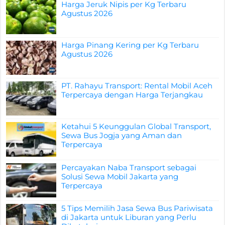
Harga Jeruk Nipis per Kg Terbaru
Agustus 2026
Harga Pinang Kering per Kg Terbaru
Agustus 2026
PT. Rahayu Transport: Rental Mobil Aceh
Terpercaya dengan Harga Terjangkau
Ketahui 5 Keunggulan Global Transport,
Sewa Bus Jogja yang Aman dan
Terpercaya
Percayakan Naba Transport sebagai
Solusi Sewa Mobil Jakarta yang
Terpercaya
5 Tips Memilih Jasa Sewa Bus Pariwisata
di Jakarta untuk Liburan yang Perlu