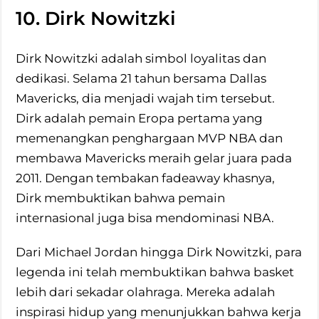
10. Dirk Nowitzki
Dirk Nowitzki adalah simbol loyalitas dan
dedikasi. Selama 21 tahun bersama Dallas
Mavericks, dia menjadi wajah tim tersebut.
Dirk adalah pemain Eropa pertama yang
memenangkan penghargaan MVP NBA dan
membawa Mavericks meraih gelar juara pada
2011. Dengan tembakan fadeaway khasnya,
Dirk membuktikan bahwa pemain
internasional juga bisa mendominasi NBA.
Dari Michael Jordan hingga Dirk Nowitzki, para
legenda ini telah membuktikan bahwa basket
lebih dari sekadar olahraga. Mereka adalah
inspirasi hidup yang menunjukkan bahwa kerja