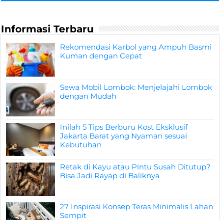
Informasi Terbaru
Rekomendasi Karbol yang Ampuh Basmi
Kuman dengan Cepat
Sewa Mobil Lombok: Menjelajahi Lombok
dengan Mudah
Inilah 5 Tips Berburu Kost Eksklusif
Jakarta Barat yang Nyaman sesuai
Kebutuhan
Retak di Kayu atau Pintu Susah Ditutup?
Bisa Jadi Rayap di Baliknya
27 Inspirasi Konsep Teras Minimalis Lahan
Sempit