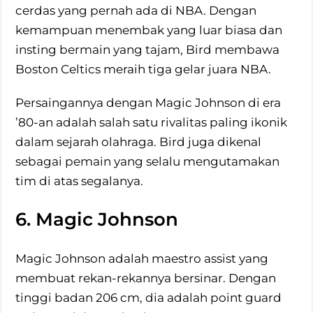
cerdas yang pernah ada di NBA. Dengan
kemampuan menembak yang luar biasa dan
insting bermain yang tajam, Bird membawa
Boston Celtics meraih tiga gelar juara NBA.
Persaingannya dengan Magic Johnson di era
’80-an adalah salah satu rivalitas paling ikonik
dalam sejarah olahraga. Bird juga dikenal
sebagai pemain yang selalu mengutamakan
tim di atas segalanya.
6. Magic Johnson
Magic Johnson adalah maestro assist yang
membuat rekan-rekannya bersinar. Dengan
tinggi badan 206 cm, dia adalah point guard