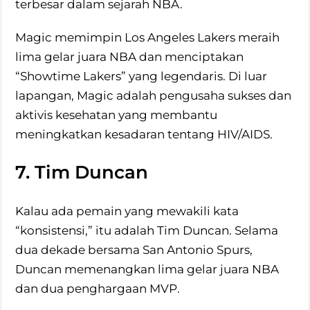
terbesar dalam sejarah NBA.
Magic memimpin Los Angeles Lakers meraih
lima gelar juara NBA dan menciptakan
“Showtime Lakers” yang legendaris. Di luar
lapangan, Magic adalah pengusaha sukses dan
aktivis kesehatan yang membantu
meningkatkan kesadaran tentang HIV/AIDS.
7. Tim Duncan
Kalau ada pemain yang mewakili kata
“konsistensi,” itu adalah Tim Duncan. Selama
dua dekade bersama San Antonio Spurs,
Duncan memenangkan lima gelar juara NBA
dan dua penghargaan MVP.