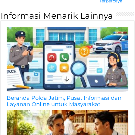
Terpercaya
Informasi Menarik Lainnya
Beranda Polda Jatim, Pusat Informasi dan
Layanan Online untuk Masyarakat