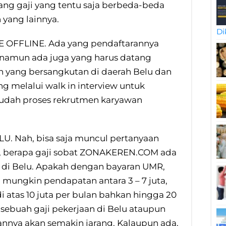
ang gaji yang tentu saja berbeda-beda
 yang lainnya.
Di
OFFLINE. Ada yang pendaftarannya
t, namun ada juga yang harus datang
n yang bersangkutan di daerah Belu dan
g melalui walk in interview untuk
ah proses rekrutmen karyawan
LU. Nah, bisa saja muncul pertanyaan
, berapa gaji sobat ZONAKEREN.COM ada
a di Belu. Apakah dengan bayaran UMR,
au mungkin pendapatan antara 3 – 7 juta,
di atas 10 juta per bulan bahkan hingga 20
sebuah gaji pekerjaan di Belu ataupun
annya akan semakin jarang. Kalaupun ada,