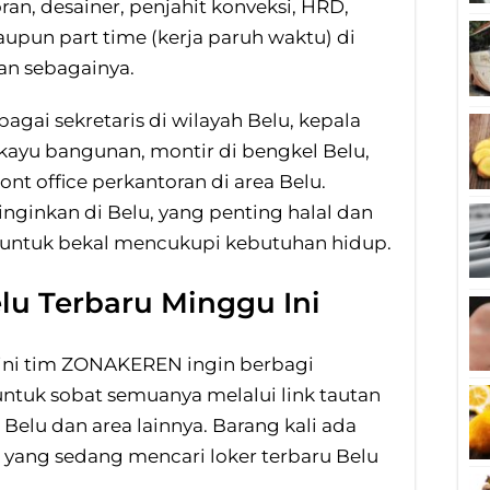
an, desainer, penjahit konveksi, HRD,
aupun part time (kerja paruh waktu) di
an sebagainya.
agai sekretaris di wilayah Belu, kepala
 kayu bangunan, montir di bengkel Belu,
ront office perkantoran di area Belu.
nginkan di Belu, yang penting halal dan
i untuk bekal mencukupi kebutuhan hidup.
lu Terbaru Minggu Ini
 ini tim ZONAKEREN ingin berbagi
untuk sobat semuanya melalui link tautan
i Belu dan area lainnya. Barang kali ada
 yang sedang mencari loker terbaru Belu