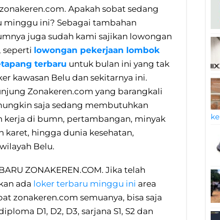
 zonakeren.com. Apakah sobat sedang
lu minggu ini? Sebagai tambahan
lumnya juga sudah kami sajikan lowongan
, seperti
lowongan pekerjaan lombok
etapang terbaru
untuk bulan ini yang tak
r kawasan Belu dan sekitarnya ini.
unjung Zonakeren.com yang barangkali
mungkin saja sedang membutuhkan
ke
n kerja di bumn, pertambangan, minyak
n karet, hingga dunia kesehatan,
wilayah Belu.
ARU ZONAKEREN.COM. Jika telah
akan ada
loker terbaru minggu ini
area
bat zonakeren.com semuanya, bisa saja
iploma D1, D2, D3, sarjana S1, S2 dan