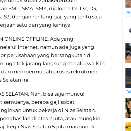
nnya untuk sobat zonakeren.com
usan SMP, SMA, SMK, diploma D1, D2, D3,
ke
a S3, dengan rentang gaji yang tentu saja
erjaan satu dan yang lainnya.
N ONLINE OFFLINE. Ada yang
melalui internet, namun ada juga yang
tor perusahaan yang bersangkutan di
n juga tak jarang langsung melalui walk in
t dan mempermudah proses rekrutmen
Selatan ini.
Di
AS SELATAN. Nah, bisa saja muncul
t semuanya, berapa gaji sobat
inkan untuk bekerja di Nias Selatan.
enghasilan di atas 2 juta, atau mungkin
aji kerja Nias Selatan 5 juta maupun di