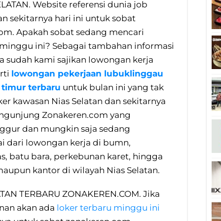
ELATAN. Website referensi dunia job
n sekitarnya hari ini untuk sobat
com. Apakah sobat sedang mencari
n minggu ini? Sebagai tambahan informasi
a sudah kami sajikan lowongan kerja
rti
lowongan pekerjaan lubuklinggau
 timur terbaru
untuk bulan ini yang tak
er kawasan Nias Selatan dan sekitarnya
pengunjung Zonakeren.com yang
nggur dan mungkin saja sedang
 dari lowongan kerja di bumn,
, batu bara, perkebunan karet, hingga
aupun kantor di wilayah Nias Selatan.
TAN TERBARU ZONAKEREN.COM. Jika
inan akan ada
loker terbaru minggu ini