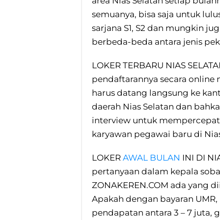
area Nias Selatan setiap bula
semuanya, bisa saja untuk lul
sarjana S1, S2 dan mungkin jug
berbeda-beda antara jenis pek
LOKER TERBARU NIAS SELATA
pendaftarannya secara online 
harus datang langsung ke kan
daerah Nias Selatan dan bahka
interview untuk mempercepa
karyawan pegawai baru di Nias 
LOKER
AWAL BULAN
INI DI NI
pertanyaan dalam kepala soba
ZONAKEREN.COM ada yang diing
Apakah dengan bayaran UMR, p
pendapatan antara 3 – 7 juta, g