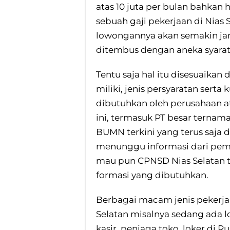
atas 10 juta per bulan bahkan
sebuah gaji pekerjaan di Nias 
lowongannya akan semakin jara
ditembus dengan aneka syarat
Tentu saja hal itu disesuaika
miliki, jenis persyaratan serta 
dibutuhkan oleh perusahaan at
ini, termasuk PT besar ternam
BUMN terkini yang terus saja 
menunggu informasi dari pem
mau pun CPNSD Nias Selatan ta
formasi yang dibutuhkan.
Berbagai macam jenis pekerjaa
Selatan misalnya sedang ada 
kasir, penjaga toko, loker di 