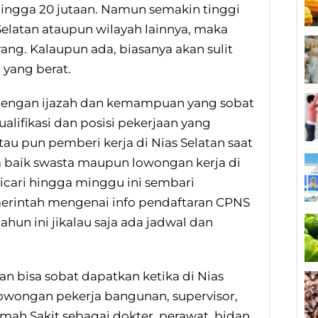
 hingga 20 jutaan. Namun semakin tinggi
Selatan ataupun wilayah lainnya, maka
ng. Kalaupun ada, biasanya akan sulit
 yang berat.
n dengan ijazah dan kemampuan yang sobat
kualifikasi dan posisi pekerjaan yang
au pun pemberi kerja di Nias Selatan saat
a baik swasta maupun lowongan kerja di
dicari hingga minggu ini sembari
erintah mengenai info pendaftaran CPNS
hun ini jikalau saja ada jadwal dan
n bisa sobat dapatkan ketika di Nias
lowongan pekerja bangunan, supervisor,
Rumah Sakit sebagai dokter, perawat, bidan,