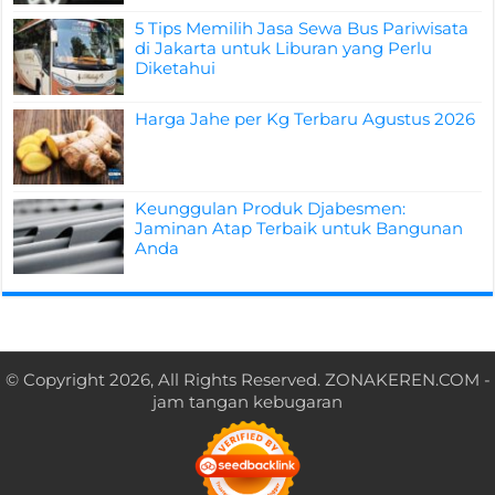
5 Tips Memilih Jasa Sewa Bus Pariwisata
di Jakarta untuk Liburan yang Perlu
Diketahui
Harga Jahe per Kg Terbaru Agustus 2026
Keunggulan Produk Djabesmen:
Jaminan Atap Terbaik untuk Bangunan
Anda
© Copyright 2026, All Rights Reserved.
ZONAKEREN.COM
-
jam tangan kebugaran