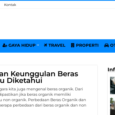
Kontak
GAYA HIDUP
TRAVEL
PROPERTI
O
In
dan Keunggulan Beras
u Diketahui
egara kita juga mengenal beras organik. Dari
pastikan jika beras organik memiliki
u non organik. Perbedaan Beras Organik dan
berapa perbedaan dari beras organik dan non