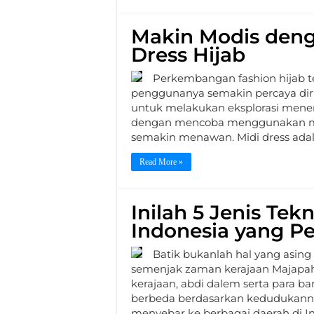
Makin Modis den
Dress Hijab
Perkembangan fashion hijab t
penggunanya semakin percaya diri
untuk melakukan eksplorasi menen
dengan mencoba menggunakan mid
semakin menawan. Midi dress adal
Read More »
Inilah 5 Jenis Tek
Indonesia yang Pe
Batik bukanlah hal yang asing 
semenjak zaman kerajaan Majapah
kerajaan, abdi dalem serta para ba
berbeda berdasarkan kedudukanny
menyebar ke berbagai daerah di In