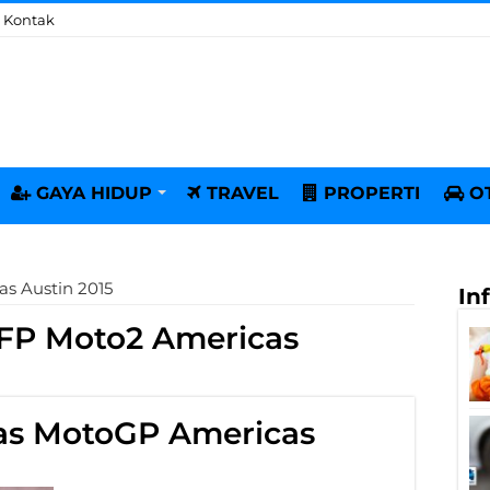
Kontak
GAYA HIDUP
TRAVEL
PROPERTI
O
as Austin 2015
In
 FP Moto2 Americas
bas MotoGP Americas