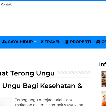
Kontak
GAYA HIDUP
TRAVEL
PROPERTI
O
In
at Terong Ungu
g Ungu Bagi Kesehatan &
Terong ungu menjadi salah satu
makanan dalam kelompok sayur yang