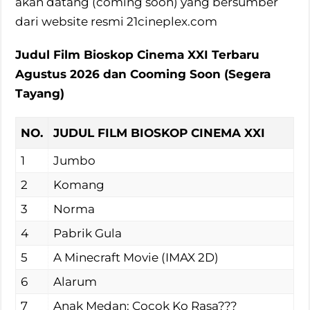
akan datang (coming soon) yang bersumber
dari website resmi 21cineplex.com
Judul Film Bioskop Cinema XXI Terbaru
Agustus 2026 dan Cooming Soon (Segera
Tayang)
NO.
JUDUL FILM BIOSKOP CINEMA XXI
1
Jumbo
2
Komang
3
Norma
4
Pabrik Gula
5
A Minecraft Movie (IMAX 2D)
6
Alarum
7
Anak Medan: Cocok Ko Rasa???