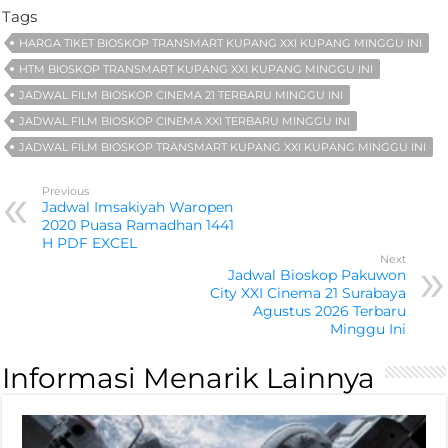
Tags
HARGA TIKET BIOSKOP TRANSMART KUPANG XXI KUPANG MINGGU INI
HTM BIOSKOP TRANSMART KUPANG XXI KUPANG MINGGU INI
JADWAL FILM BIOSKOP CINEMA 21 TERBARU MINGGU INI
JADWAL FILM BIOSKOP CINEMA XXI TERBARU MINGGU INI
JADWAL FILM BIOSKOP TRANSMART KUPANG XXI KUPANG MINGGU INI
Previous
Jadwal Imsakiyah Waropen
2020 Puasa Ramadhan 1441
H PDF EXCEL
Next
Jadwal Bioskop Pakuwon
City XXI Cinema 21 Surabaya
Agustus 2026 Terbaru
Minggu Ini
Informasi Menarik Lainnya