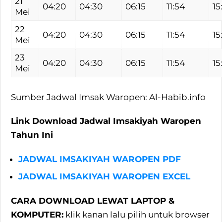
21
04:20
04:30
06:15
11:54
15
Mei
22
04:20
04:30
06:15
11:54
15
Mei
23
04:20
04:30
06:15
11:54
15
Mei
Sumber Jadwal Imsak Waropen: Al-Habib.info
Link Download Jadwal Imsakiyah Waropen
Tahun Ini
JADWAL IMSAKIYAH WAROPEN PDF
JADWAL IMSAKIYAH WAROPEN EXCEL
CARA DOWNLOAD LEWAT LAPTOP &
KOMPUTER:
klik kanan lalu pilih untuk browser