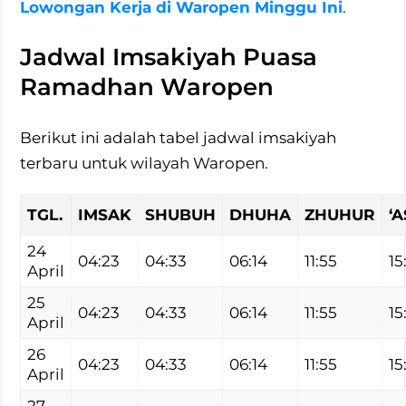
Lowongan Kerja di Waropen Minggu Ini
.
Jadwal Imsakiyah Puasa
Ramadhan Waropen
Berikut ini adalah tabel jadwal imsakiyah
terbaru untuk wilayah Waropen.
TGL.
IMSAK
SHUBUH
DHUHA
ZHUHUR
‘
24
04:23
04:33
06:14
11:55
15
April
25
04:23
04:33
06:14
11:55
15
April
26
04:23
04:33
06:14
11:55
15
April