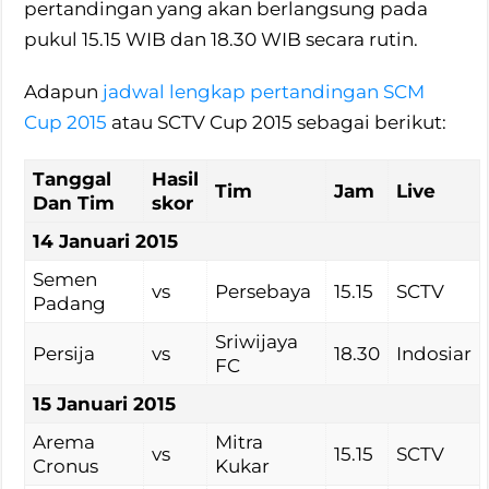
pertandingan yang akan berlangsung pada
pukul 15.15 WIB dan 18.30 WIB secara rutin.
Adapun
jadwal lengkap pertandingan SCM
Cup 2015
atau SCTV Cup 2015 sebagai berikut:
Tanggal
Hasil
Tim
Jam
Live
Dan Tim
skor
14 Januari 2015
Semen
vs
Persebaya
15.15
SCTV
Padang
Sriwijaya
Persija
vs
18.30
Indosiar
FC
15 Januari 2015
Arema
Mitra
vs
15.15
SCTV
Cronus
Kukar