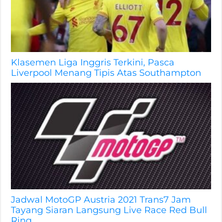
Klasemen Liga Inggris Terkini, Pasca
Liverpool Menang Tipis Atas Southampton
Jadwal MotoGP Austria 2021 Trans7 Jam
Tayang Siaran Langsung Live Race Red Bull
Ring