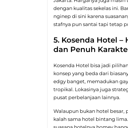
Jakarta. Harganya juga masih 
dengan kualitas sekelas ini. 
nginep di sini karena suasana
stafnya pun santai tapi tetap p
5. Kosenda Hotel –
dan Penuh Karakte
Kosenda Hotel bisa jadi pilih
konsep yang beda dari biasanya
edgy banget, memadukan gaya 
tropikal. Lokasinya juga strat
pusat perbelanjaan lainnya.
Walaupun bukan hotel besar,
kalah sama hotel bintang lima
suasana hotelnya homey bang