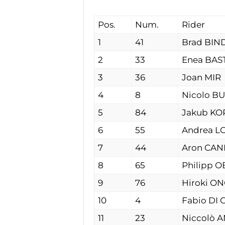
Pos.
Num.
Rider
1
41
Brad BIN
2
33
Enea BAS
3
36
Joan MIR
4
8
Nicolo B
5
84
Jakub KO
6
55
Andrea L
7
44
Aron CAN
8
65
Philipp O
9
76
Hiroki O
10
4
Fabio DI
11
23
Niccolò 