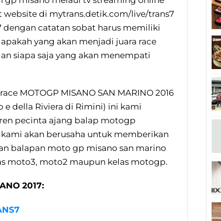
 gp misano melaui tv streaming online
website di mytrans.detik.com/live/trans7
7 dengan catatan sobat harus memiliki
Siapakah yang akan menjadi juara race
an siapa saja yang akan menempati
ium race MOTOGP MISANO SAN MARINO 2016
e della Riviera di Rimini) ini kami
eren pecinta ajang balap motogp
 kami akan berusaha untuk memberikan
ngan balapan moto gp misano san marino
elas moto3, moto2 maupun kelas motogp.
ANO 2017:
ANS7