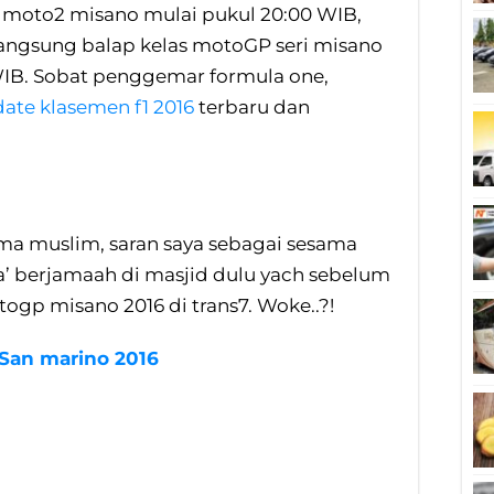
s moto2 misano mulai pukul 20:00 WIB,
langsung balap kelas motoGP seri misano
WIB. Sobat penggemar formula one,
ate klasemen f1 2016
terbaru dan
ma muslim, saran saya sebagai sesama
ya’ berjamaah di masjid dulu yach sebelum
ogp misano 2016 di trans7. Woke..?!
San marino 2016