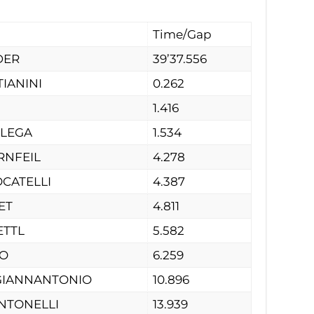
Time/Gap
DER
39’37.556
TIANINI
0.262
1.416
ULEGA
1.534
RNFEIL
4.278
OCATELLI
4.387
ET
4.811
ETTL
5.582
NO
6.259
 GIANNANTONIO
10.896
ANTONELLI
13.939