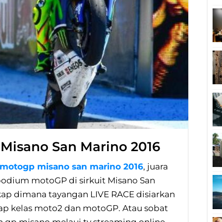
 Misano San Marino 2016
e motogp misano san marino 2016
, juara
podium motoGP di sirkuit Misano San
gkap dimana tayangan LIVE RACE disiarkan
lap kelas moto2 dan motoGP. Atau sobat