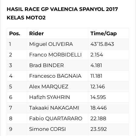
HASIL RACE GP VALENCIA SPANYOL 2017
KELAS MOTO2
Pos.
Rider
Time/Gap
1
Miguel OLIVEIRA
43’15.843
2
Franco MORBIDELLI
2.154
3
Brad BINDER
4.181
4
Francesco BAGNAIA
11.181
5
Alex MARQUEZ
12.146
6
Hafizh SYAHRIN
14.595
7
Takaaki NAKAGAMI
18.446
8
Fabio QUARTARARO
22.188
9
Simone CORSI
23.592