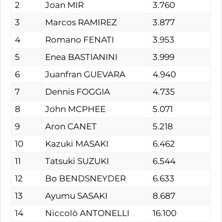
2
Joan MIR
3.760
3
Marcos RAMIREZ
3.877
4
Romano FENATI
3.953
5
Enea BASTIANINI
3.999
6
Juanfran GUEVARA
4.940
7
Dennis FOGGIA
4.735
8
John MCPHEE
5.071
9
Aron CANET
5.218
10
Kazuki MASAKI
6.462
11
Tatsuki SUZUKI
6.544
12
Bo BENDSNEYDER
6.633
13
Ayumu SASAKI
8.687
14
Niccolò ANTONELLI
16.100