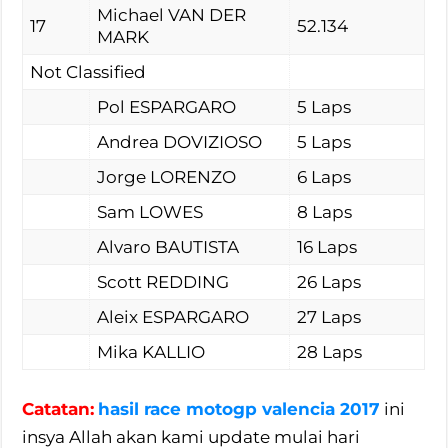
Michael VAN DER
17
52.134
MARK
Not Classified
Pol ESPARGARO
5 Laps
Andrea DOVIZIOSO
5 Laps
Jorge LORENZO
6 Laps
Sam LOWES
8 Laps
Alvaro BAUTISTA
16 Laps
Scott REDDING
26 Laps
Aleix ESPARGARO
27 Laps
Mika KALLIO
28 Laps
Catatan:
hasil race motogp valencia 2017
ini
insya Allah akan kami update mulai hari