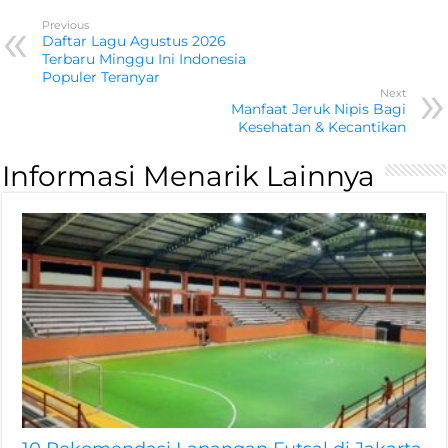
Previous
Daftar Lagu Agustus 2026
Terbaru Minggu Ini Indonesia
Populer Teranyar
Next
Manfaat Jeruk Nipis Bagi
Kesehatan & Kecantikan
Informasi Menarik Lainnya