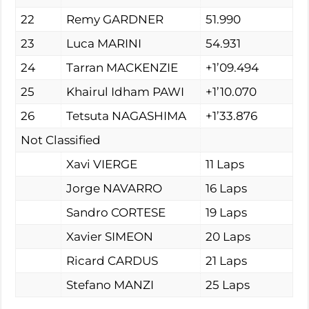
22
Remy GARDNER
51.990
23
Luca MARINI
54.931
24
Tarran MACKENZIE
+1’09.494
25
Khairul Idham PAWI
+1’10.070
26
Tetsuta NAGASHIMA
+1’33.876
Not Classified
Xavi VIERGE
11 Laps
Jorge NAVARRO
16 Laps
Sandro CORTESE
19 Laps
Xavier SIMEON
20 Laps
Ricard CARDUS
21 Laps
Stefano MANZI
25 Laps