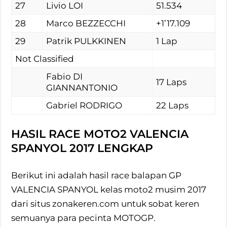
27
Livio LOI
51.534
28
Marco BEZZECCHI
+1’17.109
29
Patrik PULKKINEN
1 Lap
Not Classified
Fabio DI
17 Laps
GIANNANTONIO
Gabriel RODRIGO
22 Laps
HASIL RACE MOTO2 VALENCIA
SPANYOL 2017 LENGKAP
Berikut ini adalah hasil race balapan GP
VALENCIA SPANYOL kelas moto2 musim 2017
dari situs zonakeren.com untuk sobat keren
semuanya para pecinta MOTOGP.