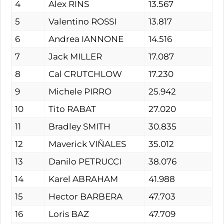
4
Alex RINS
13.567
5
Valentino ROSSI
13.817
6
Andrea IANNONE
14.516
7
Jack MILLER
17.087
8
Cal CRUTCHLOW
17.230
9
Michele PIRRO
25.942
10
Tito RABAT
27.020
11
Bradley SMITH
30.835
12
Maverick VIÑALES
35.012
13
Danilo PETRUCCI
38.076
14
Karel ABRAHAM
41.988
15
Hector BARBERA
47.703
16
Loris BAZ
47.709