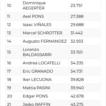
Dominique
10
23.751
AEGERTER
11
Axel PONS
27.388
12
Isaac VIÑALES
29.688
13
Marcel SCHROTTER
31.442
14
Augusto FERNANDEZ
32.933
Lorenzo
15
33.150
BALDASSARRI
16
Andrea LOCATELLI
34.335
17
Eric GRANADO
34.731
18
Iker LECUONA
39.828
19
Mattia PASINI
39.940
20
Edgar PONS
42.678
21
Jesko RAFFIN
43.275