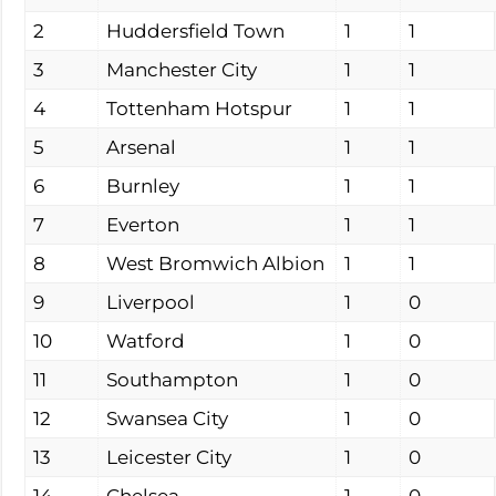
2
Huddersfield Town
1
1
3
Manchester City
1
1
4
Tottenham Hotspur
1
1
5
Arsenal
1
1
6
Burnley
1
1
7
Everton
1
1
8
West Bromwich Albion
1
1
9
Liverpool
1
0
10
Watford
1
0
11
Southampton
1
0
12
Swansea City
1
0
13
Leicester City
1
0
14
Chelsea
1
0