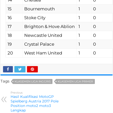
15
Bournemouth
1
0
16
Stoke City
1
0
17
Brighton & Hove Ablion
1
0
18
Newcastle United
1
0
19
Crystal Palace
1
0
20
West Ham United
1
0
Tags
KLASEMEN LIGA INGGRIS
KLASEMEN LIGA PRIMER
Previous
Hasil Kualifikasi MotoGP
Spielberg Austria 2017 Pole
Position moto2 moto3
Lengkap