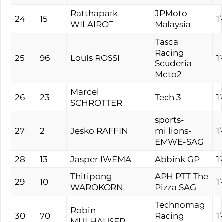
Ratthapark
JPMoto
24
15
1
WILAIROT
Malaysia
Tasca
Racing
25
96
Louis ROSSI
1
Scuderia
Moto2
Marcel
26
23
Tech 3
1
SCHROTTER
sports-
27
2
Jesko RAFFIN
millions-
1
EMWE-SAG
28
13
Jasper IWEMA
Abbink GP
1
Thitipong
APH PTT The
29
10
1
WAROKORN
Pizza SAG
Technomag
Robin
30
70
Racing
1
MULHAUSER