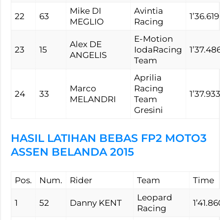
Mike DI
Avintia
22
63
1’36.619
MEGLIO
Racing
E-Motion
Alex DE
23
15
IodaRacing
1’37.48
ANGELIS
Team
Aprilia
Marco
Racing
24
33
1’37.93
MELANDRI
Team
Gresini
HASIL LATIHAN BEBAS FP2 MOTO3
ASSEN BELANDA 2015
Pos.
Num.
Rider
Team
Time
Leopard
1
52
Danny KENT
1’41.86
Racing