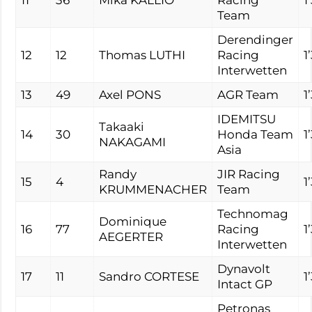
11
36
Mika KALLIO
Racing
1
Team
Derendinger
12
12
Thomas LUTHI
Racing
1
Interwetten
13
49
Axel PONS
AGR Team
1
IDEMITSU
Takaaki
14
30
Honda Team
1
NAKAGAMI
Asia
Randy
JIR Racing
15
4
1
KRUMMENACHER
Team
Technomag
Dominique
16
77
Racing
1
AEGERTER
Interwetten
Dynavolt
17
11
Sandro CORTESE
1
Intact GP
Petronas