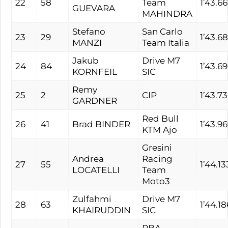
22
58
Team
1’43.6
GUEVARA
MAHINDRA
Stefano
San Carlo
23
29
1’43.6
MANZI
Team Italia
Jakub
Drive M7
24
84
1’43.6
KORNFEIL
SIC
Remy
25
2
CIP
1’43.7
GARDNER
Red Bull
26
41
Brad BINDER
1’43.9
KTM Ajo
Gresini
Andrea
Racing
27
55
1’44.13
LOCATELLI
Team
Moto3
Zulfahmi
Drive M7
28
63
1’44.18
KHAIRUDDIN
SIC
RBA