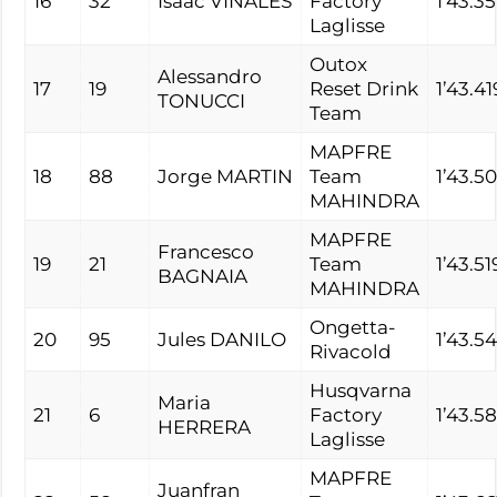
16
32
Isaac VIÑALES
Factory
1’43.3
Laglisse
Outox
Alessandro
17
19
Reset Drink
1’43.41
TONUCCI
Team
MAPFRE
18
88
Jorge MARTIN
Team
1’43.5
MAHINDRA
MAPFRE
Francesco
19
21
Team
1’43.51
BAGNAIA
MAHINDRA
Ongetta-
20
95
Jules DANILO
1’43.5
Rivacold
Husqvarna
Maria
21
6
Factory
1’43.5
HERRERA
Laglisse
MAPFRE
Juanfran