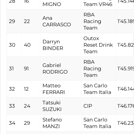
28
16
1’45.14
MIGNO
Team VR46
RBA
Ana
29
22
Racing
1’45.18
CARRASCO
Team
Outox
Darryn
30
40
Reset Drink
1’45.8
BINDER
Team
RBA
Gabriel
31
91
Racing
1’45.91
RODRIGO
Team
Matteo
San Carlo
32
12
1’46.14
FERRARI
Team Italia
Tatsuki
33
24
CIP
1’46.17
SUZUKI
Stefano
San Carlo
34
29
1’46.2
MANZI
Team Italia