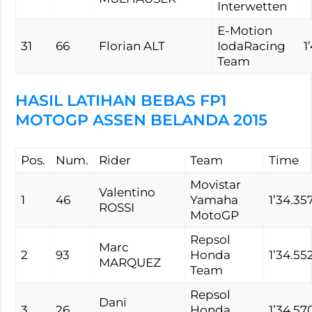
Interwetten
E-Motion
31
66
Florian ALT
IodaRacing
1
Team
HASIL LATIHAN BEBAS FP1
MOTOGP ASSEN BELANDA 2015
Pos.
Num.
Rider
Team
Time
Movistar
Valentino
1
46
Yamaha
1’34.35
ROSSI
MotoGP
Repsol
Marc
2
93
Honda
1’34.55
MARQUEZ
Team
Repsol
Dani
3
26
Honda
1’34.57