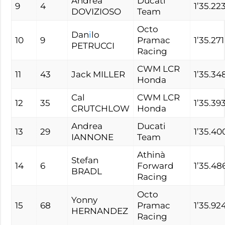
Andrea
Ducati
9
4
1’35.22
DOVIZIOSO
Team
Octo
Dan
i
lo
10
9
Pramac
1’35.271
PETRUCCI
Racing
CWM LCR
11
43
Jack MILLER
1’35.34
Honda
Cal
CWM LCR
12
35
1’35.39
CRUTCHLOW
Honda
Andrea
Ducati
13
29
1’35.40
IANNONE
Team
Athinà
Stefan
14
6
Forward
1’35.48
BRADL
Racing
Octo
Yonny
15
68
Pramac
1’35.92
HERNANDEZ
Racing