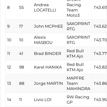
Andrea
Racing
8
55
1’43.61
LOCATELLI
Team
Moto3
SAXOPRINT
9
17
John MCPHEE
1’43.6
RTG
Alexis
SAXOPRINT
10
10
1’43.70
MASBOU
RTG
Red Bull
11
41
Brad BINDER
1’43.7
KTM Ajo
Red Bull
12
98
Karel HANIKA
1’43.8
KTM Ajo
MAPFRE
13
88
Jorge MARTIN
Team
1’43.8
MAHINDRA
RW Racing
14
11
Livio LOI
1’43.9
GP