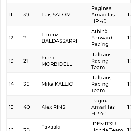
Paginas
11
39
Luis SALOM
Amarillas
1
HP 40
Athinà
Lorenzo
12
7
Forward
1
BALDASSARRI
Racing
Italtrans
Franco
13
21
Racing
1
MORBIDELLI
Team
Italtrans
14
36
Mika KALLIO
Racing
1
Team
Paginas
15
40
Alex RINS
Amarillas
1
HP 40
IDEMITSU
Takaaki
16
30
Honda Team
1