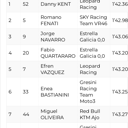
Leopard
1
52
Danny KENT
1’42.3
Racing
Romano
SKY Racing
2
5
1’42.9
FENATI
Team VR46
Jorge
Estrella
3
9
1’43.0
NAVARRO
Galicia 0,0
Fabio
Estrella
4
20
1’43.2
QUARTARARO
Galicia 0,0
Efren
Leopard
5
7
1’43.2
VAZQUEZ
Racing
Gresini
Enea
Racing
6
33
1’43.2
BASTIANINI
Team
Moto3
Miguel
Red Bull
7
44
1’43.2
OLIVEIRA
KTM Ajo
Gresini