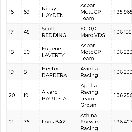
Aspar
Nicky
16
69
MotoGP
1’35.96
HAYDEN
Team
Scott
EG 0,0
17
45
1’36.158
REDDING
Marc VDS
Aspar
Eugene
18
50
MotoGP
1’36.22
LAVERTY
Team
Hector
Avintia
19
8
1’36.23
BARBERA
Racing
Aprilia
Alvaro
Racing
20
19
1’36.25
BAUTISTA
Team
Gresini
Athinà
21
76
Loris BAZ
Forward
1’36.42
Racing