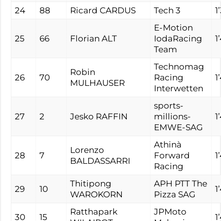
24
88
Ricard CARDUS
Tech 3
1
E-Motion
25
66
Florian ALT
IodaRacing
1
Team
Technomag
Robin
26
70
Racing
1
MULHAUSER
Interwetten
sports-
27
2
Jesko RAFFIN
millions-
1
EMWE-SAG
Athinà
Lorenzo
28
7
Forward
1
BALDASSARRI
Racing
Thitipong
APH PTT The
29
10
1
WAROKORN
Pizza SAG
Ratthapark
JPMoto
30
15
1