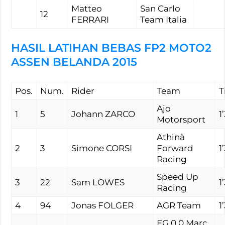
Matteo
San Carlo
12
FERRARI
Team Italia
HASIL LATIHAN BEBAS FP2 MOTO2
ASSEN BELANDA 2015
Pos.
Num.
Rider
Team
T
Ajo
1
5
Johann ZARCO
1
Motorsport
Athinà
2
3
Simone CORSI
Forward
1
Racing
Speed Up
3
22
Sam LOWES
1
Racing
4
94
Jonas FOLGER
AGR Team
1
EG 0,0 Marc