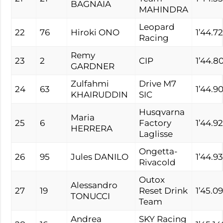
BAGNAIA
MAHINDRA
Leopard
22
76
Hiroki ONO
1’44.7
Racing
Remy
23
2
CIP
1’44.8
GARDNER
Zulfahmi
Drive M7
24
63
1’44.9
KHAIRUDDIN
SIC
Husqvarna
Maria
25
6
Factory
1’44.9
HERRERA
Laglisse
Ongetta-
26
95
Jules DANILO
1’44.9
Rivacold
Outox
Alessandro
27
19
Reset Drink
1’45.09
TONUCCI
Team
Andrea
SKY Racing