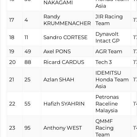
NAKAGAMI
Asia
Randy
JIR Racing
17
4
1
KRUMMENACHER
Team
Dynavolt
18
11
Sandro CORTESE
1
Intact GP
19
49
Axel PONS
AGR Team
1
20
88
Ricard CARDUS
Tech 3
1
IDEMITSU
21
25
Azlan SHAH
Honda Team
1
Asia
Petronas
22
55
Hafizh SYAHRIN
Raceline
1
Malaysia
QMMF
23
95
Anthony WEST
Racing
1
Team