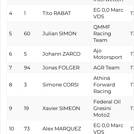
EG 0,0 Marc
4
1
Tito RABAT
1
VDS
QMMF
5
60
Julian SIMON
Racing
1
Team
Ajo
6
5
Johann ZARCO
1
Motorsport
7
94
Jonas FOLGER
AGR Team
1
Athinà
8
3
Simone CORSI
Forward
1
Racing
Federal Oil
9
19
Xavier SIMEON
Gresini
1
Moto2
EG 0,0 Marc
10
73
Alex MARQUEZ
1
VDS