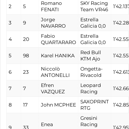
Romano
SKY Racing
2
5
1’42.13
FENATI
Team VR46
Jorge
Estrella
3
9
1’42.2
NAVARRO
Galicia 0,0
Fabio
Estrella
4
20
1’42.5
QUARTARARO
Galicia 0,0
Red Bull
5
98
Karel HANIKA
1’42.5
KTM Ajo
Niccolò
Ongetta-
6
23
1’42.61
ANTONELLI
Rivacold
Efren
Leopard
7
7
1’42.6
VAZQUEZ
Racing
SAXOPRINT
8
17
John MCPHEE
1’42.8
RTG
Gresini
Enea
Racing
9
33
1’42.9