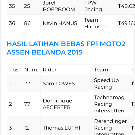
Jorel
FPW
35
25
1’48.0
BOERBOOM
Racing
Team
36
86
Kevin HANUS
1’49.16
Hanusch
HASIL LATIHAN BEBAS FP1 MOTO2
ASSEN BELANDA 2015
Pos.
Num.
Rider
Team
T
Speed Up
1
22
Sam LOWES
1
Racing
Technomag
Dominique
2
77
Racing
1
AEGERTER
Interwetten
Derendinger
3
12
Thomas LUTHI
Racing
1
Interwetten