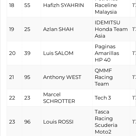
18
55
Hafizh SYAHRIN
Raceline
1
Malaysia
IDEMITSU
19
25
Azlan SHAH
Honda Team
1
Asia
Paginas
20
39
Luis SALOM
Amarillas
1
HP 40
QMMF
21
95
Anthony WEST
Racing
1
Team
Marcel
22
23
Tech 3
1
SCHROTTER
Tasca
Racing
23
96
Louis ROSSI
1
Scuderia
Moto2