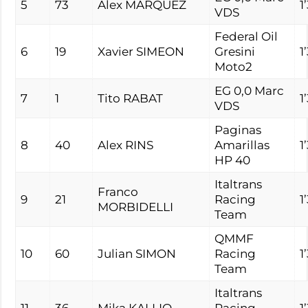
5
73
Alex MARQUEZ
1
VDS
Federal Oil
6
19
Xavier SIMEON
Gresini
1
Moto2
EG 0,0 Marc
7
1
Tito RABAT
1
VDS
Paginas
8
40
Alex RINS
Amarillas
1
HP 40
Italtrans
Franco
9
21
Racing
1
MORBIDELLI
Team
QMMF
10
60
Julian SIMON
Racing
1
Team
Italtrans