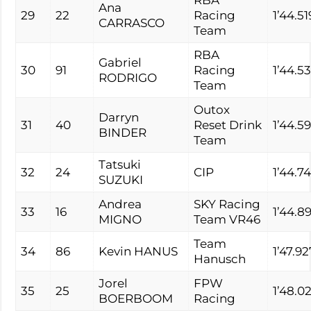
Ana
29
22
Racing
1’44.51
CARRASCO
Team
RBA
Gabriel
30
91
Racing
1’44.5
RODRIGO
Team
Outox
Darryn
31
40
Reset Drink
1’44.59
BINDER
Team
Tatsuki
32
24
CIP
1’44.7
SUZUKI
Andrea
SKY Racing
33
16
1’44.8
MIGNO
Team VR46
Team
34
86
Kevin HANUS
1’47.92
Hanusch
Jorel
FPW
35
25
1’48.0
BOERBOOM
Racing