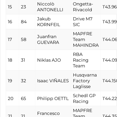
Niccolò
Ongetta-
15
23
1’43.9
ANTONELLI
Rivacold
Jakub
Drive M7
16
84
1’43.9
KORNFEIL
SIC
MAPFRE
Juanfran
17
58
Team
1’44.0
GUEVARA
MAHINDRA
RBA
18
31
Niklas AJO
Racing
1’44.0
Team
Husqvarna
19
32
Isaac VIÑALES
Factory
1’44.15
Laglisse
Schedl GP
20
65
Philipp OETTL
1’44.2
Racing
MAPFRE
Francesco
21
21
Team
1’44.3