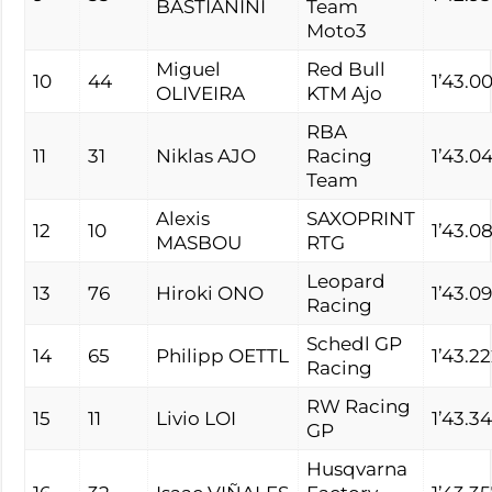
BASTIANINI
Team
Moto3
Miguel
Red Bull
10
44
1’43.0
OLIVEIRA
KTM Ajo
RBA
11
31
Niklas AJO
Racing
1’43.04
Team
Alexis
SAXOPRINT
12
10
1’43.0
MASBOU
RTG
Leopard
13
76
Hiroki ONO
1’43.0
Racing
Schedl GP
14
65
Philipp OETTL
1’43.2
Racing
RW Racing
15
11
Livio LOI
1’43.3
GP
Husqvarna