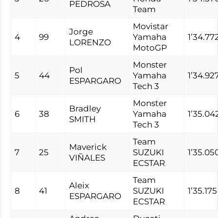
PEDROSA
Team
Movistar
Jorge
4
99
Yamaha
1’34.77
LORENZO
MotoGP
Monster
Pol
5
44
Yamaha
1’34.92
ESPARGARO
Tech 3
Monster
Bradley
6
38
Yamaha
1’35.04
SMITH
Tech 3
Team
Maverick
7
25
SUZUKI
1’35.05
VIÑALES
ECSTAR
Team
Aleix
8
41
SUZUKI
1’35.175
ESPARGARO
ECSTAR