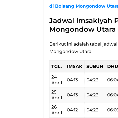
di Bolaang Mongondow Utara
Jadwal Imsakiyah
Mongondow Utara
Berikut ini adalah tabel jadwa
Mongondow Utara.
TGL.
IMSAK
SUBUH
DHU
24
04:13
04:23
06:0
April
25
04:13
04:23
06:0
April
26
04:12
04:22
06:0
April