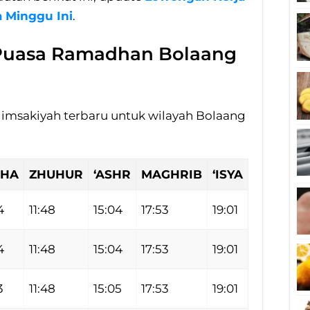
 Minggu Ini
.
 Puasa Ramadhan Bolaang
l imsakiyah terbaru untuk wilayah Bolaang
HA
ZHUHUR
‘ASHR
MAGHRIB
‘ISYA
4
11:48
15:04
17:53
19:01
4
11:48
15:04
17:53
19:01
3
11:48
15:05
17:53
19:01