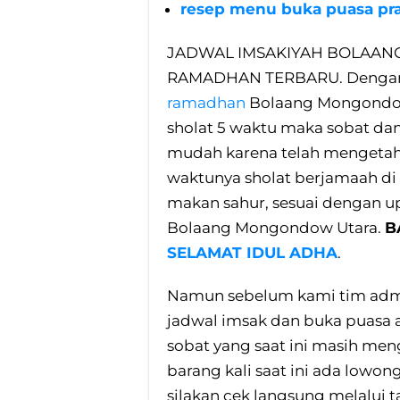
resep menu buka puasa pra
JADWAL IMSAKIYAH BOLAA
RAMADHAN TERBARU. Dengan
ramadhan
Bolaang Mongondow
sholat 5 waktu maka sobat dan
mudah karena telah mengetah
waktunya sholat berjamaah di 
makan sahur, sesuai dengan up
Bolaang Mongondow Utara.
B
SELAMAT IDUL ADHA
.
Namun sebelum kami tim admi
jadwal imsak dan buka puasa 
sobat yang saat ini masih me
barang kali saat ini ada lowo
silakan cek langsung melalui t