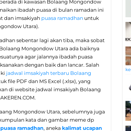
berada di kawasan Bolaang Mongondow
naikan ibadah puasa di bulan ramadan ini
at dan imsakiyah
puasa ramadhan
untuk
gondow Utara).
madhan sebentar lagi akan tiba, maka sobat
 Bolaang Mongondow Utara ada baiknya
suatunya agar jalannya ibadah puasa
ksanakan dengan baik dan lancar. Salah
ke
iki
jadwal imsakiyah terbaru Bolaang
k file PDF dan MS Excel (.xlsx), yang
tkan di website jadwal imsakiyah Bolaang
ONAKEREN.COM.
laang Mongondow Utara, sebelumnya juga
i kumpulan kata dan gambar meme dp
g puasa ramadhan
, aneka
kalimat ucapan