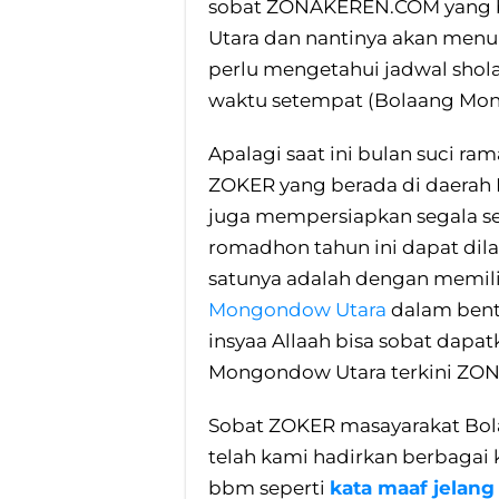
sobat ZONAKEREN.COM yang 
Utara dan nantinya akan menu
perlu mengetahui jadwal shol
waktu setempat (Bolaang Mon
Apalagi saat ini bulan suci ra
ZOKER yang berada di daerah
juga mempersiapkan segala se
romadhon tahun ini dapat dila
satunya adalah dengan memil
Mongondow Utara
dalam bentu
insyaa Allaah bisa sobat dapa
Mongondow Utara terkini Z
Sobat ZOKER masayarakat Bo
telah kami hadirkan berbaga
bbm seperti
kata maaf jelan