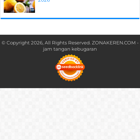
© Copyright 2026, All Rights Reserved.
ZONAKEREN.COM
-
jam tangan kebugaran