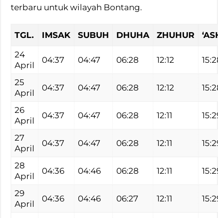
terbaru untuk wilayah Bontang.
TGL.
IMSAK
SUBUH
DHUHA
ZHUHUR
‘AS
24
04:37
04:47
06:28
12:12
15:2
April
25
04:37
04:47
06:28
12:12
15:2
April
26
04:37
04:47
06:28
12:11
15:2
April
27
04:37
04:47
06:28
12:11
15:2
April
28
04:36
04:46
06:28
12:11
15:2
April
29
04:36
04:46
06:27
12:11
15:2
April