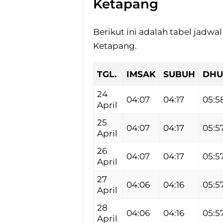
Ketapang
Berikut ini adalah tabel jadwa
Ketapang.
TGL.
IMSAK
SUBUH
DHU
24
04:07
04:17
05:5
April
25
04:07
04:17
05:5
April
26
04:07
04:17
05:5
April
27
04:06
04:16
05:5
April
28
04:06
04:16
05:5
April