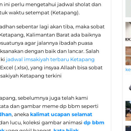
 ini perlu mengetahui jadwal sholat dan
tuk waktu setempat (Ketapang).
madhan sebentar lagi akan tiba, maka sobat
Ketapang, Kalimantan Barat ada baiknya
suatunya agar jalannya ibadah puasa
ksanakan dengan baik dan lancar. Salah
iki
jadwal imsakiyah terbaru Ketapang
cel (.xlsx), yang insyaa Allaah bisa sobat
ke
sakiyah Ketapang terkini
apang, sebelumnya juga telah kami
kata dan gambar meme dp bbm seperti
adhan
, aneka
kalimat ucapan selamat
dan lucu, koleksi gambar animasi
dp bbm
ak
yang gokil banget,
kata bijak