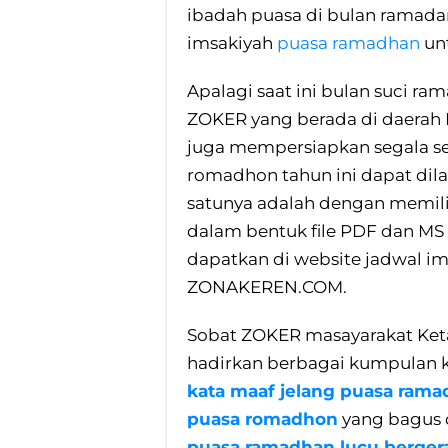
ibadah puasa di bulan ramadan
imsakiyah
puasa ramadhan
un
Apalagi saat ini bulan suci ra
ZOKER yang berada di daerah 
juga mempersiapkan segala se
romadhon tahun ini dapat dila
satunya adalah dengan memil
dalam bentuk file PDF dan MS Ex
dapatkan di website jadwal im
ZONAKEREN.COM.
Sobat ZOKER masayarakat Ket
hadirkan berbagai kumpulan 
kata maaf jelang puasa ram
puasa romadhon
yang bagus 
puasa ramadhan lucu berger