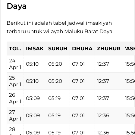
Daya
Berikut ini adalah tabel jadwal imsakiyah
terbaru untuk wilayah Maluku Barat Daya.
TGL.
IMSAK
SUBUH
DHUHA
ZHUHUR
‘AS
24
05:10
05:20
07:01
12:37
15:5
April
25
05:10
05:20
07:01
12:37
15:5
April
26
05:09
05:19
07:01
12:37
15:5
April
27
05:09
05:19
07:01
12:36
15:5
April
28
05:09
05:19
07:01
12:36
15:5