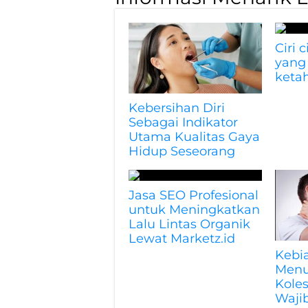
Ciri 
yang
keta
Kebersihan Diri
Sebagai Indikator
Utama Kualitas Gaya
Hidup Seseorang
Jasa SEO Profesional
untuk Meningkatkan
Lalu Lintas Organik
Lewat Marketz.id
Kebi
Menu
Koles
Waji