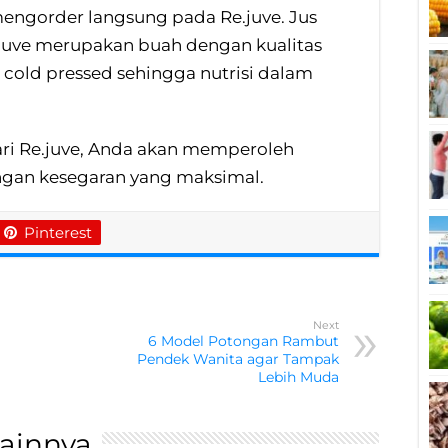
mengorder langsung pada Re.juve. Jus
.juve merupakan buah dengan kualitas
 cold pressed sehingga nutrisi dalam
ri Re.juve, Anda akan memperoleh
engan kesegaran yang maksimal.
Pinterest
Next
6 Model Potongan Rambut
Pendek Wanita agar Tampak
Lebih Muda
Lainnya