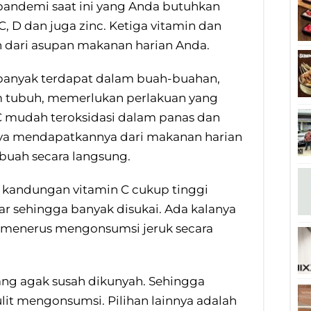
pandemi saat ini yang Anda butuhkan
 D dan juga zinc. Ketiga vitamin dan
n dari asupan makanan harian Anda.
 banyak terdapat dalam buah-buahan,
 tubuh, memerlukan perlakuan yang
n C mudah teroksidasi dalam panas dan
paya mendapatkannya dari makanan harian
uah secara langsung.
i kandungan vitamin C cukup tinggi
gar sehingga banyak disukai. Ada kalanya
us menerus mengonsumsi jeruk secara
yang agak susah dikunyah. Sehingga
it mengonsumsi. Pilihan lainnya adalah