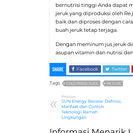
bernutrisi tinggi Anda dapat 
jeruk yang diproduksi oleh Re
baik dan diproses dengan cara
buah jeruk tetap terjaga.
Dengan meminum jus jeruk da
asupan vitamin dan nutrisi d
Facebook
Twitter
Share
Tags
COLD PRESS JUICE
RE.JUVE
Previous
SUN Energy Review: Definisi,
Manfaat dan Contoh
Teknologi Ramah
Lingkungan
Informasi Menarik 