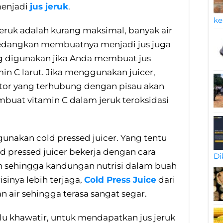
enjadi
jus jeruk
.
ke
eruk adalah kurang maksimal, banyak air
 Sedangkan membuatnya menjadi jus juga
ang digunakan jika Anda membuat jus
n C larut. Jika menggunakan juicer,
otor yang terhubung dengan pisau akan
uat vitamin C dalam jeruk teroksidasi
gunakan cold pressed juicer. Yang tentu
d pressed juicer bekerja dengan cara
Di
n sehingga kandungan nutrisi dalam buah
isinya lebih terjaga,
Cold Press Juice
dari
n air sehingga terasa sangat segar.
lu khawatir, untuk mendapatkan jus jeruk