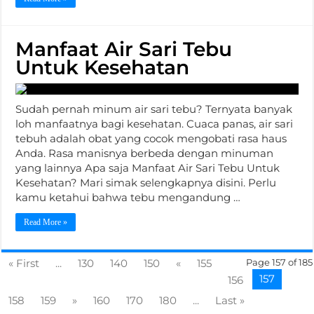
Manfaat Air Sari Tebu
Untuk Kesehatan
Sudah pernah minum air sari tebu? Ternyata banyak
loh manfaatnya bagi kesehatan. Cuaca panas, air sari
tebuh adalah obat yang cocok mengobati rasa haus
Anda. Rasa manisnya berbeda dengan minuman
yang lainnya Apa saja Manfaat Air Sari Tebu Untuk
Kesehatan? Mari simak selengkapnya disini. Perlu
kamu ketahui bahwa tebu mengandung …
Read More »
« First
...
130
140
150
«
155
Page 157 of 185
157
156
158
159
»
160
170
180
...
Last »